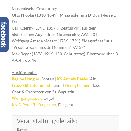
Musikalische Gestaltun
g
:
Otto Nicolai
(1810-1849):
Missa solemnis D-Dur
, Messe D-
Dur
Carl Czerny (1791-1857): "Beatus vir", aus dem
historischen Augustiner-Notenarchiv, AWa 231
Wolfgang Amadé Mozart (1756-1791): "Magnificat", aus:
"Vesperæ solennes de Dominica", KV 321
Max Reger (1873-1916, 150. Geburtstag): Phantasie über B-
A
-
C-H, op. 46
Ausführende:
Regine Hangler
, Sopran |
KS Annely Peebo
, Alt
Franz Gürtelschmied
, Tenor |
Georg Lehner
, Bass
Chor & Orchester von St. Augustin
Wolfgang Capek
, Orgel
KMD
Peter Tiefengraber
, Dirigent
Veranstaltungsdetails:
Datum