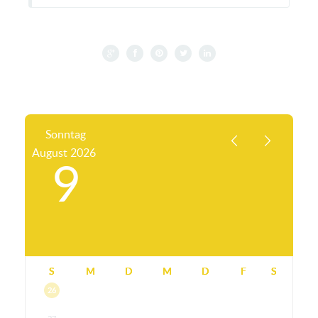
Sonntag
August
2026
9
S
M
D
M
D
F
S
26