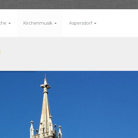
rche
Kirchenmusik
Aspersdorf
n