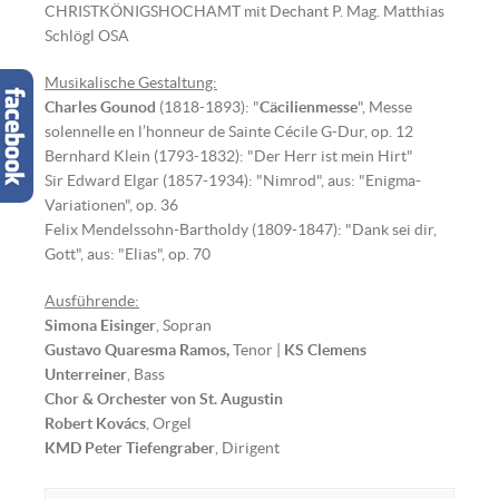
CHRISTKÖNIGSHOCHAMT mit Dechant P. Mag. Matthias
Schlögl OSA
Musikalische Gestaltung:
Charles Gounod
(1818-1893): "
Cäcilienmesse
", Messe
solennelle en l’honneur de Sainte Cécile G-Dur, op. 12
Bernhard Klein (1793-1832): "Der Herr ist mein Hirt"
Sir Edward Elgar (1857-1934): "Nimrod", aus: "Enigma-
Variationen", op. 36
Felix Mendelssohn-Bartholdy (1809-1847): "Dank sei dir,
Gott", aus: "Elias", op. 70
Ausführende:
Simona Eisinger
, Sopran
Gustavo Quaresma Ramos,
Tenor |
KS Clemens
Unterreiner
, Bass
Chor & Orchester von St. Augustin
Robert Kovács
, Orgel
KMD Peter Tiefengraber
, Dirigent