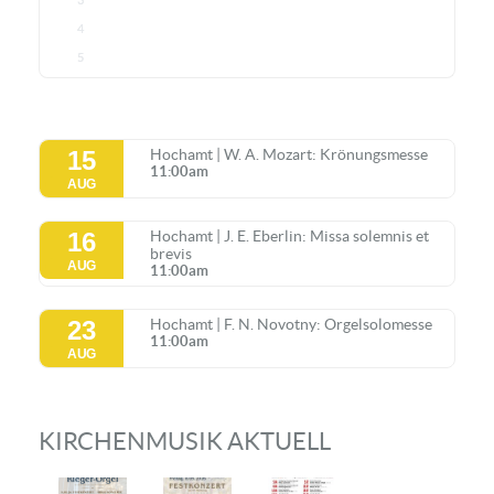
3
4
5
15
Hochamt | W. A. Mozart: Krönungsmesse
11:00am
AUG
16
Hochamt | J. E. Eberlin: Missa solemnis et
brevis
AUG
11:00am
23
Hochamt | F. N. Novotny: Orgelsolomesse
11:00am
AUG
KIRCHENMUSIK AKTUELL