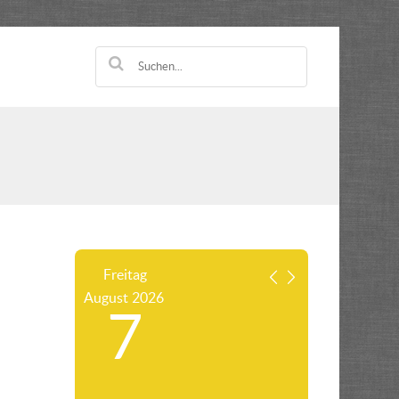
Freitag
August
2026
7