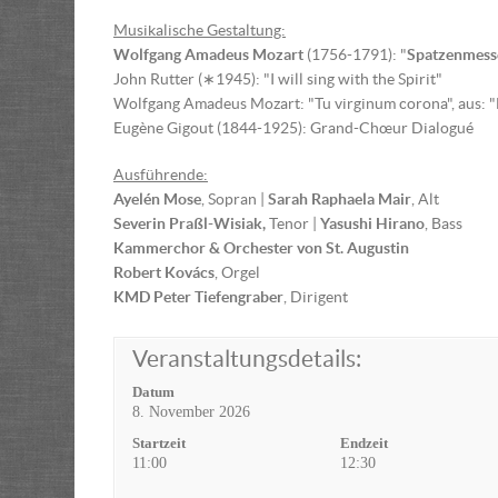
Musikalische Gestaltung:
Wolfgang Amadeus Mozart
(1756-1791): "
Spatzenmess
John Rutter (∗1945): "I will sing with the Spirit"
Wolfgang Amadeus Mozart: "Tu virginum corona", aus: "E
Eugène Gigout (1844-1925): Grand-Chœur Dialogué
Ausführende:
Ayelén Mose
, Sopran |
Sarah Raphaela Mair
, Alt
Severin Praßl-Wisiak,
Tenor |
Yasushi Hirano
, Bass
Kammerchor & Orchester von St. Augustin
Robert Kovács
, Orgel
KMD Peter Tiefengraber
, Dirigent
Veranstaltungsdetails:
Datum
8. November 2026
Startzeit
Endzeit
11:00
12:30