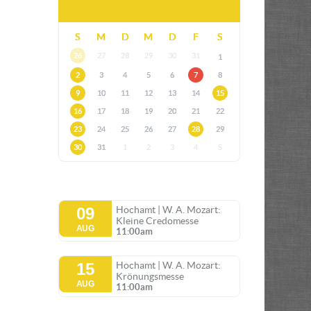
S
M
D
M
D
F
S
26
27
28
29
30
31
1
2
3
4
5
6
7
8
9
10
11
12
13
14
15
16
17
18
19
20
21
22
23
24
25
26
27
28
29
30
31
1
2
3
4
5
09
Hochamt | W. A. Mozart:
Kleine Credomesse
AUG
11:00am
15
Hochamt | W. A. Mozart:
Krönungsmesse
AUG
11:00am