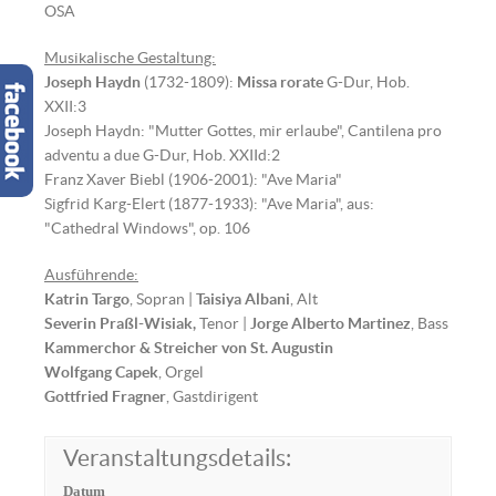
OSA
Musikalische Gestaltung:
Joseph Haydn
(1732-1809):
Missa rorate
G-Dur, Hob.
XXII:3
Joseph Haydn: "Mutter Gottes, mir erlaube", Cantilena pro
adventu a due G-Dur, Hob. XXIId:2
Franz Xaver Biebl (1906-2001): "Ave Maria"
Sigfrid Karg-Elert (1877-1933): "Ave Maria", aus:
"Cathedral Windows", op. 106
Ausführende:
Katrin Targo
, Sopran |
Taisiya Albani
, Alt
Severin Praßl-Wisiak,
Tenor |
Jorge Alberto Martinez
, Bass
Kammerchor & Streicher von St. Augustin
Wolfgang Capek
, Orgel
Gottfried Fragner
, Gastdirigent
Veranstaltungsdetails:
Datum