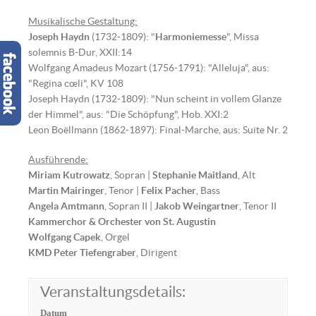
Musikalische Gestaltung:
Joseph Haydn
(1732-1809): "
Harmoniemesse
", Missa
solemnis B-Dur, XXII:14
Wolfgang Amadeus Mozart (1756-1791): "Alleluja", aus:
"Regina cœli", KV 108
Joseph Haydn (1732-1809): "Nun scheint in vollem Glanze
der Himmel", aus: "Die Schöpfung", Hob. XXI:2
Leon Boëllmann (1862-1897): Final-Marche, aus: Suite Nr. 2
Ausführende:
Miriam Kutrowatz
, Sopran |
Stephanie Maitland
, Alt
Martin Mairinger
, Tenor |
Felix Pacher
, Bass
Angela Amtmann
, Sopran II |
Jakob Weingartner
, Tenor II
Kammerchor & Orchester von St. Augustin
Wolfgang Capek
, Orgel
KMD Peter Tiefengraber
, Dirigent
Veranstaltungsdetails:
Datum