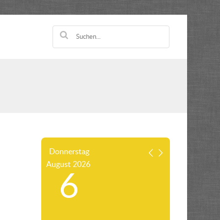
Donnerstag
August
2026
6