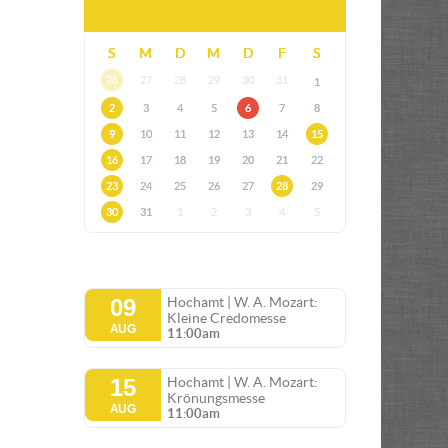
S
M
D
M
D
F
S
26
27
28
29
30
31
1
2
3
4
5
6
7
8
9
10
11
12
13
14
15
16
17
18
19
20
21
22
23
24
25
26
27
28
29
30
31
1
2
3
4
5
09
Hochamt | W. A. Mozart:
Kleine Credomesse
AUG
11:00am
15
Hochamt | W. A. Mozart:
Krönungsmesse
AUG
11:00am