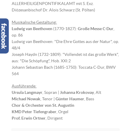
ALLERHEILIGENPONTIFIKALAMT mit S. Exz.
Diözesanbischof Dr. Alois Schwarz (St. Pölten)
Musikalische Gestaltung:
Ludwig van Beethoven
(1770-1827):
Große
Messe C-Dur
,
op. 86
Ludwig van Beethoven: "Die Ehre Gottes aus der Natur", op.
48/4
Joseph Haydn (1732-1809): "Vollendet ist das große Werk",
aus: "Die Schöpfung", Hob. XXI:2
Johann Sebastian Bach (1685-1750): Toccata C-Dur, BWV
564
Ausführende:
Ursula Langmayr
, Sopran |
Johanna Krokovay
, Alt
Michael Nowak
, Tenor |
Günter Haumer
, Bass
Chor & Orchester von St. Augustin
KMD Peter Tiefengraber
, Orgel
Prof. Erwin Ortner
, Dirigent