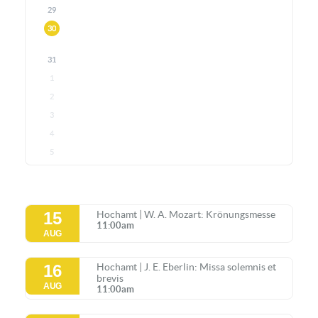
29
30
31
1
2
3
4
5
15
Hochamt | W. A. Mozart: Krönungsmesse
11:00am
AUG
16
Hochamt | J. E. Eberlin: Missa solemnis et
brevis
AUG
11:00am