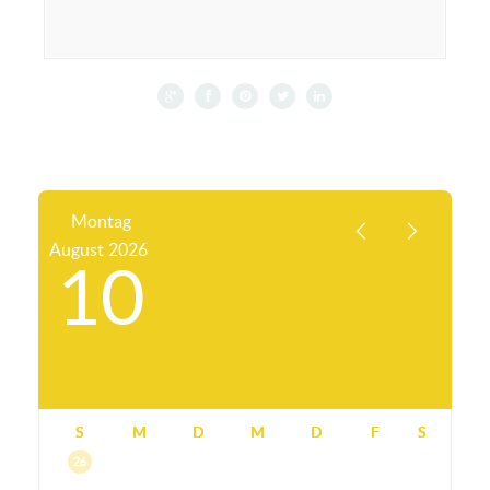
Montag
August
2026
10
S
M
D
M
D
F
S
26