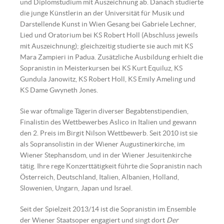
und Diplomstudium mit Auszeichnung ab. Danach studierte
die junge Künstlerin an der Universität für Musik und
Darstellende Kunst in Wien Gesang bei Gabriele Lechner,
Lied und Oratorium bei KS Robert Holl (Abschluss jeweils
mit Auszeichnung); gleichzeitig studierte sie auch mit KS
Mara Zampieri in Padua. Zusätzliche Ausbildung erhielt die
Sopranistin in Meisterkursen bei KS Kurt Equiluz, KS
Gundula Janowitz, KS Robert Holl, KS Emily Ameling und
KS Dame Gwyneth Jones.
Sie war oftmalige Tägerin diverser Begabtenstipendien,
Finalistin des Wettbewerbes Aslico in Italien und gewann
den 2. Preis im Birgit Nilson Wettbewerb. Seit 2010 ist sie
als Sopransolistin in der Wiener Augustinerkirche, im
Wiener Stephansdom, und in der Wiener Jesuitenkirche
tätig. Ihre rege Konzerttätigkeit führte die Sopranistin nach
Österreich, Deutschland, Italien, Albanien, Holland,
Slowenien, Ungarn, Japan und Israel.
Seit der Spielzeit 2013/14 ist die Sopranistin im Ensemble
der Wiener Staatsoper engagiert und singt dort
Der