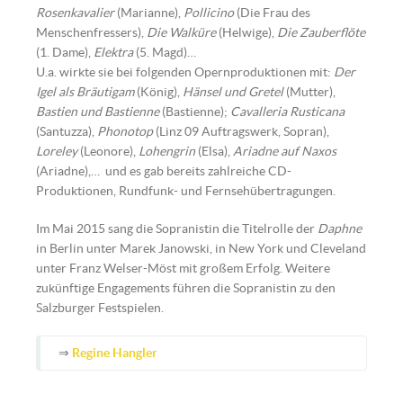
Rosenkavalier
(Marianne),
Pollicino
(Die Frau des
Menschenfressers),
Die Walküre
(Helwige),
Die Zauberflöte
(1. Dame),
Elektra
(5. Magd)…
U.a. wirkte sie bei folgenden Opernproduktionen mit:
Der
Igel als Bräutigam
(König),
Hänsel und Gretel
(Mutter),
Bastien und Bastienne
(Bastienne);
Cavalleria Rusticana
(Santuzza),
Phonotop
(Linz 09 Auftragswerk, Sopran),
Loreley
(Leonore),
Lohengrin
(Elsa),
Ariadne auf Naxos
(Ariadne),… und es gab bereits zahlreiche CD-
Produktionen, Rundfunk- und Fernsehübertragungen.
Im Mai 2015 sang die Sopranistin die Titelrolle der
Daphne
in Berlin unter Marek Janowski, in New York und Cleveland
unter Franz Welser-Möst mit großem Erfolg. Weitere
zukünftige Engagements führen die Sopranistin zu den
Salzburger Festspielen.
⇒
Regine Hangler