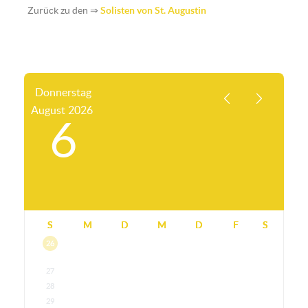
Zurück zu den ⇒
Solisten von St. Augustin
Donnerstag
August
2026
6
S
M
D
M
D
F
S
26
27
28
29