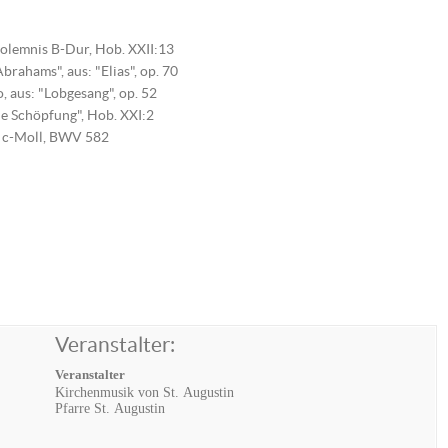
 solemnis B-Dur, Hob. XXII:13
rahams", aus: "Elias", op. 70
, aus: "Lobgesang", op. 52
ie Schöpfung", Hob. XXI:2
e c-Moll, BWV 582
Veranstalter:
Veranstalter
Kirchenmusik von St. Augustin
Pfarre St. Augustin