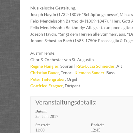
Musikalische Gestaltun
g
:
Joseph Haydn
(1732-1809): "
Schöpfungsmesse
", Missa
Felix Mendelssohn Bartholdy (1809-1847): "Herr, Gott Ab
Felix Mendelssohn Bartholdy: Allegretto un poco agitato
Joseph Haydn: "Singt dem Herren alle Stimmen", aus: "D
Johann Sebastian Bach (1685-1750): Passacaglia & Fug
Ausführende:
Chor & Orchester von St. Augustin
Regine Hangler
, Sopran |
Rita-Lucia Schneider
, Alt
Christian Bauer
, Tenor |
Klemens Sander
, Bass
Peter Tiefengraber
, Orgel
Gottfried Fragner
, Dirigent
Veranstaltungsdetails:
Datum
25. Juni 2017
Startzeit
Endzeit
11:00
12:45