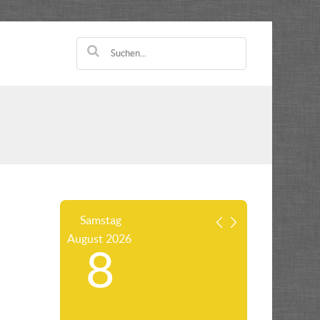
Samstag
August
2026
8