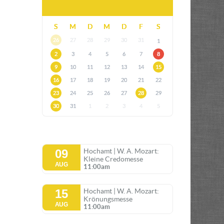
S
M
D
M
D
F
S
26
27
28
29
30
31
1
2
3
4
5
6
7
8
9
10
11
12
13
14
15
16
17
18
19
20
21
22
23
24
25
26
27
28
29
30
31
1
2
3
4
5
09
Hochamt | W. A. Mozart:
Kleine Credomesse
AUG
11:00am
15
Hochamt | W. A. Mozart:
Krönungsmesse
AUG
11:00am