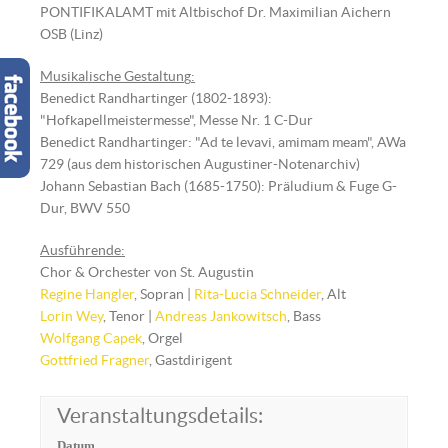
PONTIFIKALAMT mit Altbischof Dr. Maximilian Aichern
OSB (Linz)
Musikalische Gestaltun
g
:
Benedict Randhartinger (1802-1893):
"Hofkapellmeistermesse", Messe Nr. 1 C-Dur
Benedict Randhartinger: "Ad te levavi, amimam meam", AWa
729 (aus dem historischen Augustiner-Notenarchiv)
Johann Sebastian Bach (1685-1750): Präludium & Fuge G-
Dur, BWV 550
Ausführende:
Chor & Orchester von St. Augustin
Regine Hangler
, Sopran |
Rita-Lucia Schneider
, Alt
Lorin Wey
, Tenor |
Andreas Jankowitsch
, Bass
Wolfgang Capek
, Orgel
Gottfried Fragner
, Gastdirigent
Veranstaltungsdetails:
Datum