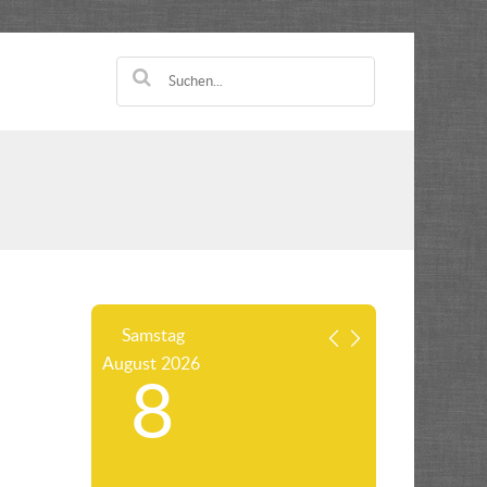
Samstag
August
2026
8