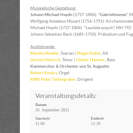
Musikalische Gestaltun
g
:
Johann Michael Haydn
(1737-1806): "
Gabrielimesse
", 
Wolfgang Amadeus Mozart (1756-1791): Kirchensonate
Michael Haydn (1737-1806): "Laudate populi", MH 792
Johann Sebastian Bach (1685-1750): Präludium und Fu
Ausführende:
Monika Riedler
, Sopran |
Megan Kahts
, Alt
Gernot Heinrich
, Tenor |
Günter Haumer
, Bass
Kammerchor & Orchester von St. Augustin
Robert Kovács
, Orgel
KMD
Peter Tiefengraber
, Dirigent
Veranstaltungsdetails:
Datum
26. September 2021
Startzeit
Endzeit
11:00
12:30