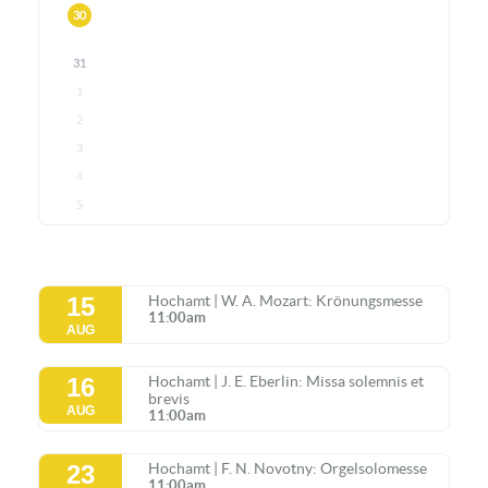
30
31
1
2
3
4
5
15
Hochamt | W. A. Mozart: Krönungsmesse
11:00am
AUG
16
Hochamt | J. E. Eberlin: Missa solemnis et
brevis
AUG
11:00am
23
Hochamt | F. N. Novotny: Orgelsolomesse
11:00am