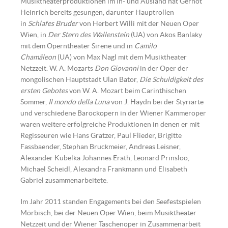
Musiktheaterproduktionen im In- und Ausland hat Gernot
Heinrich bereits gesungen, darunter Hauptrollen
in
Schlafes Bruder
von Herbert Willi mit der Neuen Oper
Wien, in
Der Stern des Wallenstein
(UA) von Akos Banlaky
mit dem Operntheater Sirene und in
Camilo
Chamäleon
(UA) von Max Nagl mit dem Musiktheater
Netzzeit. W. A. Mozarts
Don Giovanni
in der Oper der
mongolischen Hauptstadt Ulan Bator,
Die Schuldigkeit des
ersten Gebotes
von W. A. Mozart beim Carinthischen
Sommer,
Il mondo della Luna
von J. Haydn bei der Styriarte
und verschiedene Barockopern in der Wiener Kammeroper
waren weitere erfolgreiche Produktionen in denen er mit
Regisseuren wie Hans Gratzer, Paul Flieder, Brigitte
Fassbaender, Stephan Bruckmeier, Andreas Leisner,
Alexander Kubelka Johannes Erath, Leonard Prinsloo,
Michael Scheidl, Alexandra Frankmann und Elisabeth
Gabriel zusammenarbeitete.
Im Jahr 2011 standen Engagements bei den Seefestspielen
Mörbisch, bei der Neuen Oper Wien, beim Musiktheater
Netzzeit und der Wiener Taschenoper in Zusammenarbeit