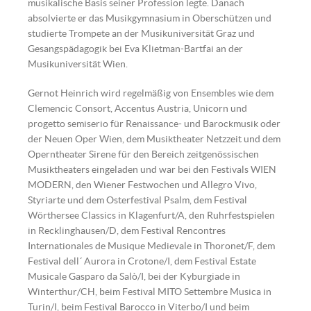
musikalische Basis seiner Profession legte. Danach
absolvierte er das Musikgymnasium in Oberschützen und
studierte Trompete an der Musikuniversität Graz und
Gesangspädagogik bei Eva Klietman-Bartfai an der
Musikuniversität Wien.
Gernot Heinrich wird regelmäßig von Ensembles wie dem
Clemencic Consort, Accentus Austria, Unicorn und
progetto semiserio für Renaissance- und Barockmusik oder
der Neuen Oper Wien, dem Musiktheater Netzzeit und dem
Operntheater Sirene für den Bereich zeitgenössischen
Musiktheaters eingeladen und war bei den Festivals WIEN
MODERN, den Wiener Festwochen und Allegro Vivo,
Styriarte und dem Osterfestival Psalm, dem Festival
Wörthersee Classics in Klagenfurt/A, den Ruhrfestspielen
in Recklinghausen/D, dem Festival Rencontres
Internationales de Musique Medievale in Thoronet/F, dem
Festival dell´ Aurora in Crotone/I, dem Festival Estate
Musicale Gasparo da Salò/I, bei der Kyburgiade in
Winterthur/CH, beim Festival MITO Settembre Musica in
Turin/I, beim Festival Barocco in Viterbo/I und beim