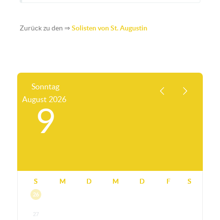
Zurück zu den ⇒
Solisten von St. Augustin
Sonntag
August
2026
9
S
M
D
M
D
F
S
26
27