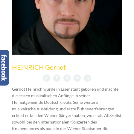
Gernot Heinrich | © Moritz A.
HEINRICH Gernot
Gernot Heinrich wurde in Eisenstadt geboren und machte
die ersten musikalischen Anfänge in seiner
Heimatgemeinde Deutschkreutz. Seine weitere
musikalische Ausbildung und erste Bühnenerfahrungen
erhielt er bei den Wiener Sängerknaben, wo er als Alt-Solist
sowohl bei den internationalen Konzerten des
Knabenchores als auch in der Wiener Staatsoper die