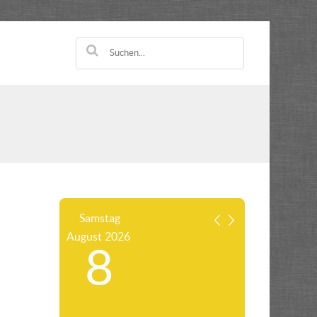
Samstag
August
2026
8