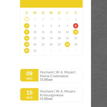
S
M
D
M
D
F
S
26
27
28
29
30
31
1
2
3
4
5
6
7
8
9
10
11
12
13
14
15
16
17
18
19
20
21
22
23
24
25
26
27
28
29
30
31
1
2
3
4
5
09
Hochamt | W. A. Mozart:
Kleine Credomesse
AUG
11:00am
15
Hochamt | W. A. Mozart:
Krönungsmesse
AUG
11:00am