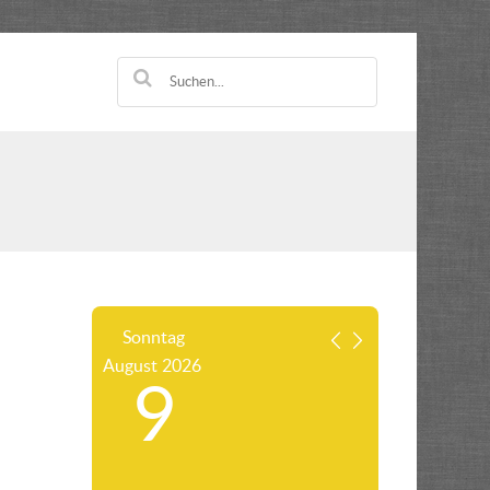
Sonntag
August
2026
9