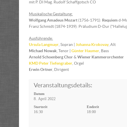
mit P. DI Mag. Rudolf Schaffgotsch CO
Musikalische Gestaltun
g
:
Wolfgang Amadeus Mozart
(1756-1791):
Requiem
d-Mo
Franz Schmidt (1874-1939): Präludium D-Dur ("Halleluj
Ausführende:
Ursula Langmayr
, Sopran |
Johanna Krokovay
, Alt
Michael Nowak
, Tenor |
Günter Haumer
, Bass
Arnold Schoenberg Chor
&
Wiener Kammerorchester
KMD Peter Tiefengraber
, Orgel
Erwin Ortner
, Dirigent
Veranstaltungsdetails:
Datum
8. April 2022
Startzeit
Endzeit
16:30
18:00