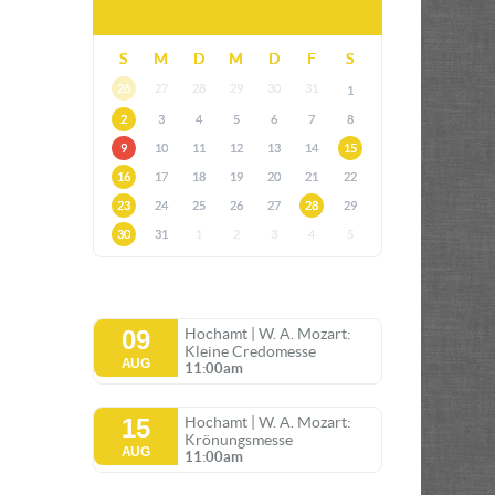
S
M
D
M
D
F
S
26
27
28
29
30
31
1
2
3
4
5
6
7
8
9
10
11
12
13
14
15
16
17
18
19
20
21
22
23
24
25
26
27
28
29
30
31
1
2
3
4
5
09
Hochamt | W. A. Mozart:
Kleine Credomesse
AUG
11:00am
15
Hochamt | W. A. Mozart:
Krönungsmesse
AUG
11:00am