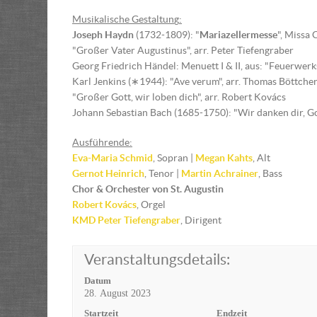
Musikalische Gestaltun
g
:
Joseph Haydn
(1732-1809): "
Mariazellermesse
", Missa 
"Großer Vater Augustinus", arr. Peter Tiefengraber
Georg Friedrich Händel: Menuett I & II, aus: "Feuerwe
Karl Jenkins (∗1944): "Ave verum", arr. Thomas Böttche
"Großer Gott, wir loben dich", arr. Robert Kovács
Johann Sebastian Bach (1685-1750): "Wir danken dir, Go
Ausführende:
Eva-Maria Schmid
, Sopran |
Megan Kahts
, Alt
Gernot Heinrich
, Tenor |
Martin Achrainer
, Bass
Chor & Orchester von St. Augustin
Robert Kovács
, Orgel
KMD
Peter Tiefengraber
, Dirigent
Veranstaltungsdetails:
Datum
28. August 2023
Startzeit
Endzeit