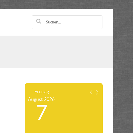
Freitag
August
2026
7