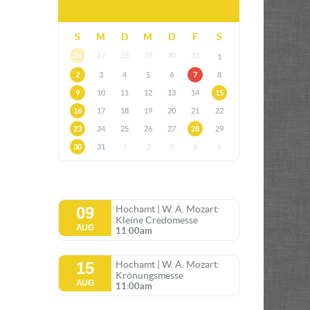
S
M
D
M
D
F
S
26
27
28
29
30
31
1
2
3
4
5
6
7
8
9
10
11
12
13
14
15
16
17
18
19
20
21
22
23
24
25
26
27
28
29
30
31
1
2
3
4
5
09
Hochamt | W. A. Mozart:
Kleine Credomesse
AUG
11:00am
15
Hochamt | W. A. Mozart:
Krönungsmesse
AUG
11:00am