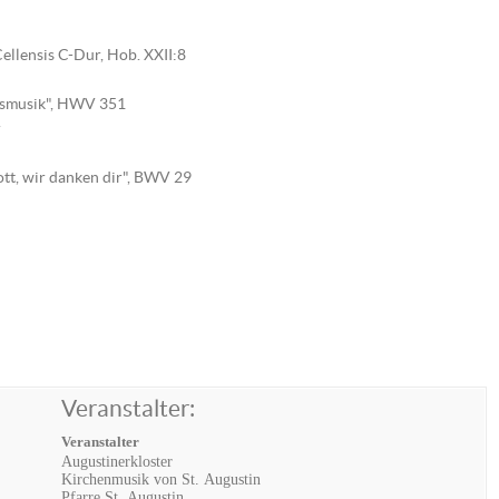
Cellensis C-Dur, Hob. XXII:8
rksmusik", HWV 351
r
tt, wir danken dir", BWV 29
Veranstalter:
Veranstalter
Augustinerkloster
Kirchenmusik von St. Augustin
Pfarre St. Augustin