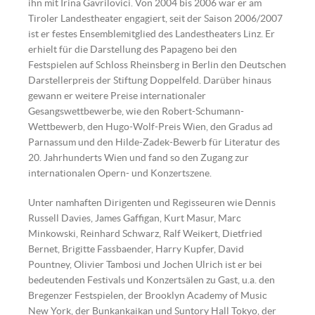
ihn mit Irina Gavrilovici. Von 2004 bis 2006 war er am
Tiroler Landestheater engagiert, seit der Saison 2006/2007
ist er festes Ensemblemitglied des Landestheaters Linz. Er
erhielt für die Darstellung des Papageno bei den
Festspielen auf Schloss Rheinsberg in Berlin den Deutschen
Darstellerpreis der Stiftung Doppelfeld. Darüber hinaus
gewann er weitere Preise internationaler
Gesangswettbewerbe, wie den Robert-Schumann-
Wettbewerb, den Hugo-Wolf-Preis Wien, den Gradus ad
Parnassum und den Hilde-Zadek-Bewerb für Literatur des
20. Jahrhunderts Wien und fand so den Zugang zur
internationalen Opern- und Konzertszene.
Unter namhaften Dirigenten und Regisseuren wie Dennis
Russell Davies, James Gaffigan, Kurt Masur, Marc
Minkowski, Reinhard Schwarz, Ralf Weikert, Dietfried
Bernet, Brigitte Fassbaender, Harry Kupfer, David
Pountney, Olivier Tambosi und Jochen Ulrich ist er bei
bedeutenden Festivals und Konzertsälen zu Gast, u.a. den
Bregenzer Festspielen, der Brooklyn Academy of Music
New York, der Bunkankaikan und Suntory Hall Tokyo, der