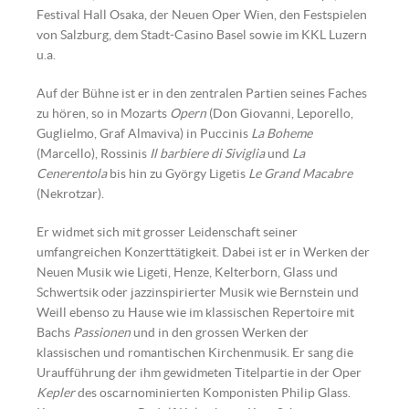
Festival Hall Osaka, der Neuen Oper Wien, den Festspielen
von Salzburg, dem Stadt-Casino Basel sowie im KKL Luzern
u.a.
Auf der Bühne ist er in den zentralen Partien seines Faches
zu hören, so in Mozarts
Opern
(Don Giovanni, Leporello,
Guglielmo, Graf Almaviva) in Puccinis
La Boheme
(Marcello), Rossinis
Il barbiere di Siviglia
und
La
Cenerentola
bis hin zu György Ligetis
Le Grand Macabre
(Nekrotzar).
Er widmet sich mit grosser Leidenschaft seiner
umfangreichen Konzerttätigkeit. Dabei ist er in Werken der
Neuen Musik wie Ligeti, Henze, Kelterborn, Glass und
Schwertsik oder jazzinspirierter Musik wie Bernstein und
Weill ebenso zu Hause wie im klassischen Repertoire mit
Bachs
Passionen
und in den grossen Werken der
klassischen und romantischen Kirchenmusik. Er sang die
Uraufführung der ihm gewidmeten Titelpartie in der Oper
Kepler
des oscarnominierten Komponisten Philip Glass.