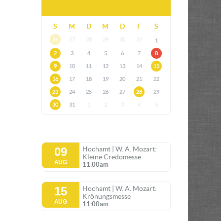
S
M
D
M
D
F
S
26
27
28
29
30
31
1
2
3
4
5
6
7
8
9
10
11
12
13
14
15
16
17
18
19
20
21
22
23
24
25
26
27
28
29
30
31
1
2
3
4
5
09
Hochamt | W. A. Mozart:
Kleine Credomesse
AUG
11:00am
15
Hochamt | W. A. Mozart:
Krönungsmesse
AUG
11:00am