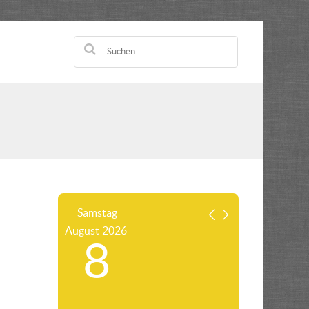
Samstag
August
2026
8