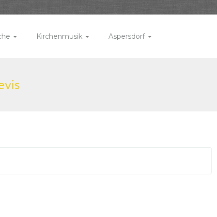
rche
Kirchenmusik
Aspersdorf
evis