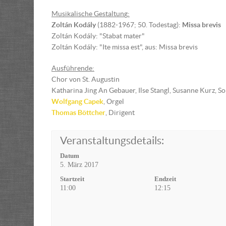
Musikalische Gestaltun
g
:
Zoltán Kodály
(1882-1967; 50. Todestag):
Missa brevis
Zoltán Kodály: "Stabat mater"
Zoltán Kodály: "Ite missa est", aus: Missa brevis
Ausführende:
Chor von St. Augustin
Katharina Jing An Gebauer, Ilse Stangl, Susanne Kurz, S
Wolfgang Capek
, Orgel
Thomas Böttcher
, Dirigent
Veranstaltungsdetails:
Datum
5. März 2017
Startzeit
Endzeit
11:00
12:15