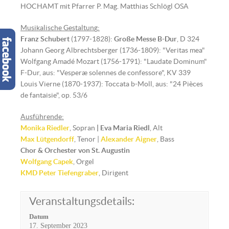
HOCHAMT mit Pfarrer P. Mag. Matthias Schlögl OSA
Musikalische Gestaltun
g
:
Franz Schubert
(1797-1828):
Große Messe B-Dur
, D 324
Johann Georg Albrechtsberger (1736-1809): "Veritas mea"
Wolfgang Amadé Mozart (1756-1791): "Laudate Dominum"
F-Dur, aus: "Vesperæ solennes de confessore", KV 339
Louis Vierne (1870-1937): Toccata b-Moll, aus: "24 Pièces
de fantaisie", op. 53/6
Ausführende:
Monika Riedler
, Sopran
| Eva M
aria Riedl
, Alt
Max Lütgendorff
, Tenor |
Alexander Aigner
, Bass
Chor & Orchester von St. Augustin
Wolfgang Capek
, Orgel
KMD Peter Tiefengraber
, Dirigent
Veranstaltungsdetails:
Datum
17. September 2023