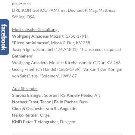
des Herrn
DREIKÖNIGSHOCHAMT mit Dechant P. Mag. Matthias
Schlögl OSA
Musikalische Gestaltung:
Wolfgang Amadeus Mozart
(1756-1791):
"
Piccolominimesse
", Missa C-Dur, KV 258
Joseph Ignaz Schnabel (1767-1831): "Transeamus usque ad
Bethlehem"
Wolfgang Amadeus Mozart: Kirchensonate C-Dur, KV 263
Georg Friedrich Händel (1685-1759): "Ankunft der Königin
von Saba", aus: "Solomon", HWV 67
Ausführende:
Simona Eisinger
, Sopran |
KS Annely Peebo
, Alt
Norbert Ernst
, Tenor |
Felix Pacher
, Bass
Chor & Orchester von St. Augustin
Heiko Reitner
, Orgel
KMD Peter Tiefengraber
, Dirigent