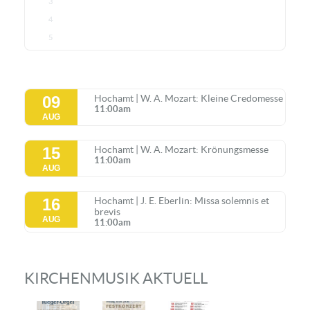
3
4
5
09
Hochamt | W. A. Mozart: Kleine Credomesse
11:00am
AUG
15
Hochamt | W. A. Mozart: Krönungsmesse
11:00am
AUG
16
Hochamt | J. E. Eberlin: Missa solemnis et
brevis
AUG
11:00am
KIRCHENMUSIK AKTUELL