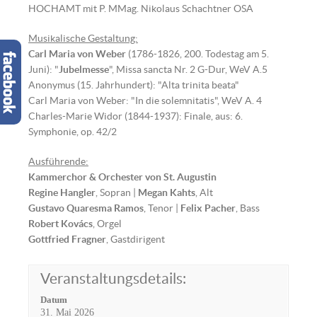
HOCHAMT mit P. MMag. Nikolaus Schachtner OSA
Musikalische Gestaltung:
Carl Maria von Weber
(1786-1826, 200. Todestag am 5.
Juni): "
Jubelmesse
", Missa sancta Nr. 2 G-Dur, WeV A.5
Anonymus (15. Jahrhundert): "Alta trinita beata"
Carl Maria von Weber: "In die solemnitatis", WeV A. 4
Charles-Marie Widor (1844-1937): Finale, aus: 6.
Symphonie, op. 42/2
Ausführende:
Kammerchor & Orchester von St. Augustin
Regine Hangler
, Sopran |
Megan Kahts
, Alt
Gustavo Quaresma Ramos
, Tenor |
Felix Pacher
, Bass
Robert Kovács
, Orgel
Gottfried Fragner
, Gastdirigent
Veranstaltungsdetails:
Datum
31. Mai 2026