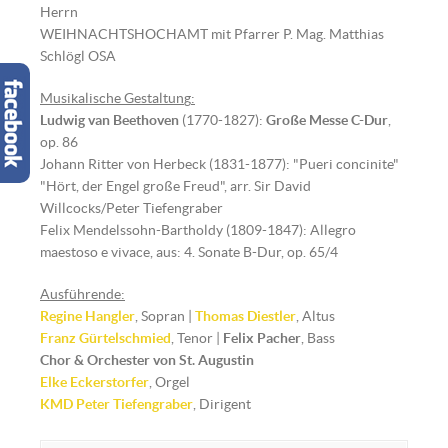
Herrn
WEIHNACHTSHOCHAMT mit Pfarrer P. Mag. Matthias
Schlögl OSA
Musikalische Gestaltun
g
:
Ludwig van Beethoven
(1770-1827):
Große Messe C-Dur
,
op. 86
Johann Ritter von Herbeck (1831-1877): "Pueri concinite"
"Hört, der Engel große Freud", arr. Sir David
Willcocks/Peter Tiefengraber
Felix Mendelssohn-Bartholdy (1809-1847): Allegro
maestoso e vivace, aus: 4. Sonate B-Dur, op. 65/4
Ausführende:
Regine Hangler
, Sopran |
Thomas Diestler
, Altus
Franz Gürtelschmied
, Tenor |
Felix Pacher
, Bass
Chor & Orchester von St. Augustin
Elke Eckerstorfer
, Orgel
KMD Peter Tiefengraber
, Dirigent