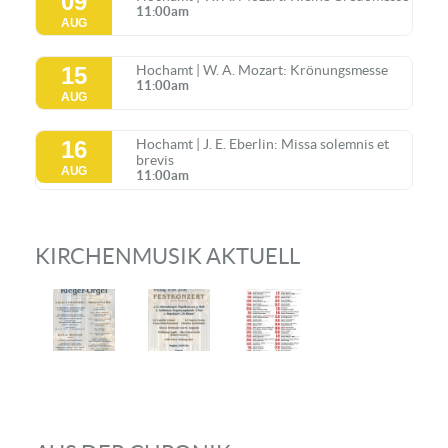
09
11:00am
AUG
15
Hochamt | W. A. Mozart: Krönungsmesse
11:00am
AUG
16
Hochamt | J. E. Eberlin: Missa solemnis et
brevis
AUG
11:00am
KIRCHENMUSIK AKTUELL