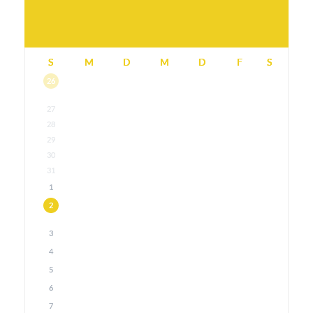
S
M
D
M
D
F
S
26
27
28
29
30
31
1
2
3
4
5
6
7