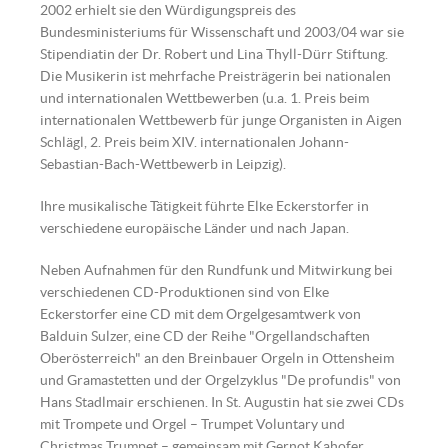
2002 erhielt sie den Würdigungspreis des
Bundesministeriums für Wissenschaft und 2003/04 war sie
Stipendiatin der Dr. Robert und Lina Thyll-Dürr Stiftung.
Die Musikerin ist mehrfache Preisträgerin bei nationalen
und internationalen Wettbewerben (u.a. 1. Preis beim
internationalen Wettbewerb für junge Organisten in Aigen
Schlägl, 2. Preis beim XIV. internationalen Johann-
Sebastian-Bach-Wettbewerb in Leipzig).
Ihre musikalische Tätigkeit führte Elke Eckerstorfer in
verschiedene europäische Länder und nach Japan.
Neben Aufnahmen für den Rundfunk und Mitwirkung bei
verschiedenen CD-Produktionen sind von Elke
Eckerstorfer eine CD mit dem Orgelgesamtwerk von
Balduin Sulzer, eine CD der Reihe "Orgellandschaften
Oberösterreich" an den Breinbauer Orgeln in Ottensheim
und Gramastetten und der Orgelzyklus "De profundis" von
Hans Stadlmair erschienen. In St. Augustin hat sie zwei CDs
mit Trompete und Orgel – Trumpet Voluntary und
Christmas Trumpet – gemeinsam mit Gernot Kahofer