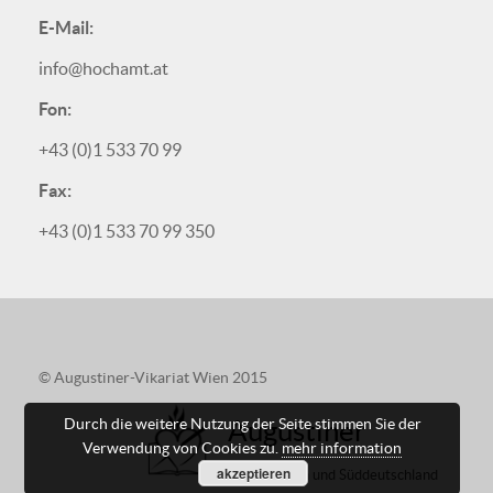
E-Mail:
info@hochamt.at
Fon:
+43 (0)1 533 70 99
Fax:
+43 (0)1 533 70 99 350
© Augustiner-Vikariat Wien 2015
Augustiner
Durch die weitere Nutzung der Seite stimmen Sie der
Verwendung von Cookies zu.
mehr information
akzeptieren
in Österreich und Süddeutschland