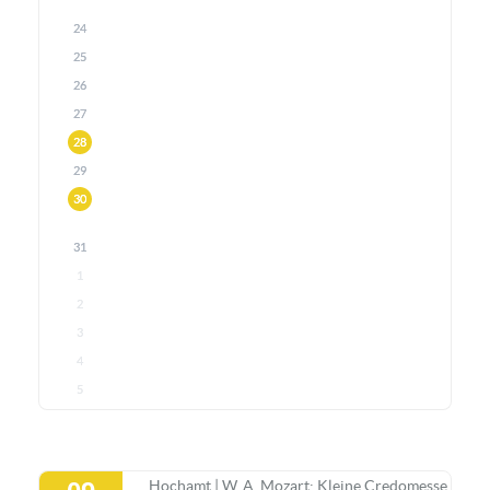
24
25
26
27
28
29
30
31
1
2
3
4
5
Hochamt | W. A. Mozart: Kleine Credomesse