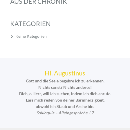
AUS DER CHRONIK
KATEGORIEN
Keine Kategorien
Hl. Augustinus
Gott und die Seele begehre ich zu erkennen.
Nichts sonst? Nichts anderes!
Dich, o Herr, will ich suchen, indem ich dich anrufe.
Lass mich reden von deiner Barmherzigkeit,
obwohl ich Staub und Asche bin.
Soliloquia – Alleingespräche 1,7