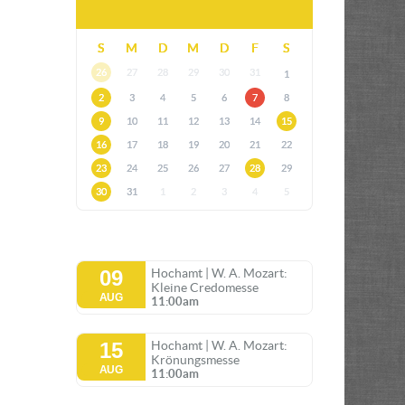
S
M
D
M
D
F
S
26
27
28
29
30
31
1
2
3
4
5
6
7
8
9
10
11
12
13
14
15
16
17
18
19
20
21
22
23
24
25
26
27
28
29
30
31
1
2
3
4
5
09
Hochamt | W. A. Mozart:
Kleine Credomesse
AUG
11:00am
15
Hochamt | W. A. Mozart:
Krönungsmesse
AUG
11:00am