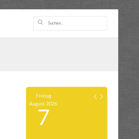
Freitag
August
2026
7