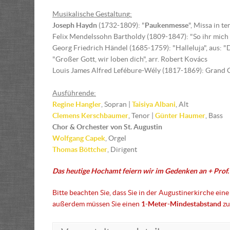
Musikalische Gestaltun
g
:
Joseph Haydn
(1732-1809): "
Paukenmesse
", Missa in t
Felix Mendelssohn Bartholdy (1809-1847): "So ihr mich v
Georg Friedrich Händel (1685-1759): "Halleluja", aus: 
"Großer Gott, wir loben dich", arr. Robert Kovács
Louis James Alfred Lefébure-Wély (1817-1869): Grand
Ausführende:
Regine Hangler
, Sopran |
Taisiya Albani
, Alt
Clemens Kerschbaumer
, Tenor |
Günter Haumer
, Bass
Chor & Orchester von St. Augustin
Wolfgang Capek
, Orgel
Thomas Böttcher
, Dirigent
Das heutige Hochamt feiern wir im Gedenken an + Prof.
Bitte beachten Sie, dass Sie in der Augustinerkirche ein
außerdem müssen Sie einen
1-Meter-Mindestabstand
zu