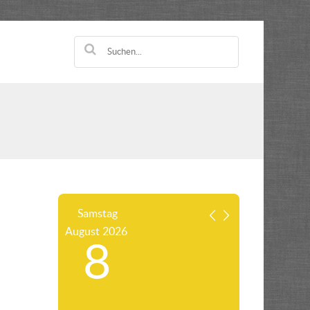
Samstag
August
2026
8