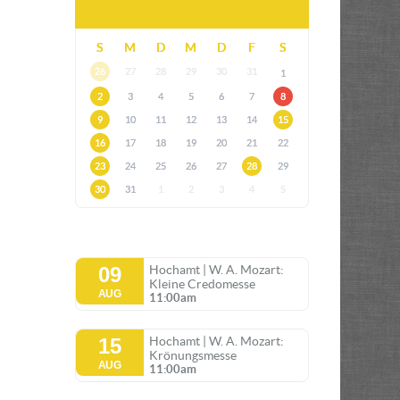
S
M
D
M
D
F
S
26
27
28
29
30
31
1
2
3
4
5
6
7
8
9
10
11
12
13
14
15
16
17
18
19
20
21
22
23
24
25
26
27
28
29
30
31
1
2
3
4
5
09
Hochamt | W. A. Mozart:
Kleine Credomesse
AUG
11:00am
15
Hochamt | W. A. Mozart:
Krönungsmesse
AUG
11:00am