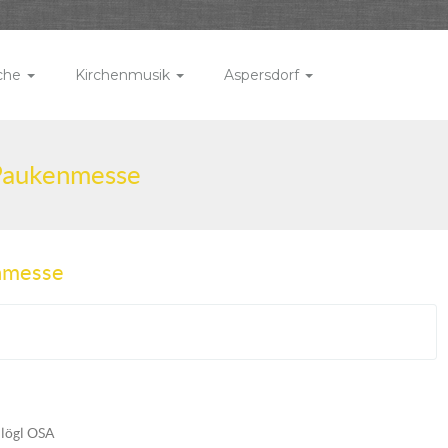
rche
Kirchenmusik
Aspersdorf
 Paukenmesse
enmesse
lögl OSA