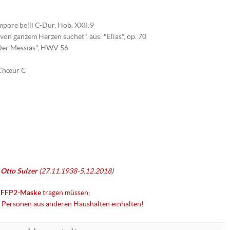
empore belli C-Dur, Hob. XXII:9
on ganzem Herzen suchet", aus: "Elias", op. 70
"Der Messias", HWV 56
 Chœur C
 Otto Sulzer
(27.11.1938-5.12.2018)
e
FFP2-Maske
tragen müssen;
 Personen aus anderen Haushalten einhalten!