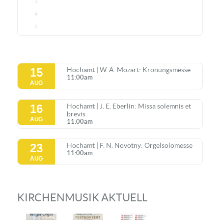
3
4
5
15
Hochamt | W. A. Mozart: Krönungsmesse
11:00am
AUG
16
Hochamt | J. E. Eberlin: Missa solemnis et
brevis
AUG
11:00am
23
Hochamt | F. N. Novotny: Orgelsolomesse
11:00am
AUG
KIRCHENMUSIK AKTUELL