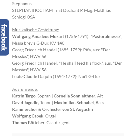
Stephanus
STEPHANIHOCHAMT mit Dechant P. Mag. Matthias
Schlögl OSA
Musikalische Gestaltung:
Wolfgang Amadeus Mozart
(1756-1791): "
Pastoralmesse
",
Missa brevis G-Dur, KV 140
Georg Friedrich Händel (1685-1759): Pifa, aus: "Der
Messias", HWV 56
Georg Friedrich Händel: "He shall feed his flock", aus: "Der
Messias", HWV 56
Louis-Claude Daquin (1694-1772): Noël G-Dur
Ausführende:
Katrin Targo
, Sopran |
Cornelia Sonnleithner
, Alt
David Jagodic,
Tenor |
Maximilian Schnabel
, Bass
Kammerchor & Orchester von St. Augustin
Wolfgang Capek
, Orgel
Thomas Böttcher
, Gastdirigent