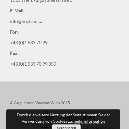
1010 Wien, Augustinerstraße 3
E-Mail:
info@hochamt.at
Fon:
+43 (0)1 533 70 99
Fax:
+43 (0)1 533 70 99 350
© Augustiner-Vikariat Wien 2015
Durch die weitere Nutzung der Seite stimmen Sie der
Augustiner
Verwendung von Cookies zu.
mehr information
akzeptieren
in Österreich und Süddeutschland