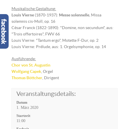
Musikalische Gestaltun
g
:
Louis Vierne
(1870-1937):
Messe solennelle
, Missa
solemnis cis-Moll, op. 16
César Franck (1822-1890): "Domine, non secundum", aus:
"Trois offertoires", FWV 66
Louis Vierne: "Tantum ergo", Motette F-Dur, op. 2
Louis Vierne: Prélude, aus: 1. Orgelsymphonie, op. 14
Ausführende:
Chor von St. Augustin
Wolfgang Capek
, Orgel
Thomas Böttcher
, Dirigent
Veranstaltungsdetails:
Datum
1. März 2020
Startzeit
11:00
Endzeit