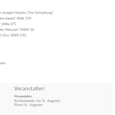
ch Joseph Haydns "Die Schöpfung"
imam meam", AWa 729
i", AWa 375
"Der Messias", HWV 56
e D-Dur, BWV 532
Bass
Veranstalter:
Veranstalter
Kirchenmusik von St. Augustin
Pfarre St. Augustin