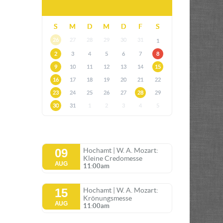
S
M
D
M
D
F
S
26
27
28
29
30
31
1
2
3
4
5
6
7
8
9
10
11
12
13
14
15
16
17
18
19
20
21
22
23
24
25
26
27
28
29
30
31
1
2
3
4
5
09
Hochamt | W. A. Mozart:
Kleine Credomesse
AUG
11:00am
15
Hochamt | W. A. Mozart:
Krönungsmesse
AUG
11:00am