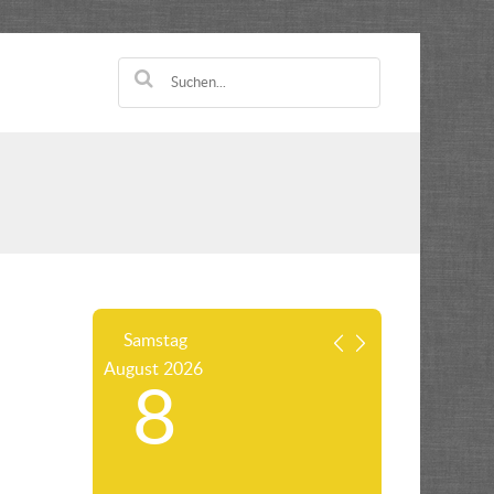
Samstag
August
2026
8