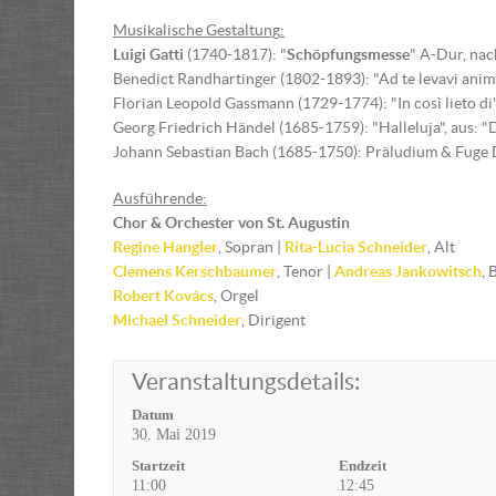
Musikalische Gestaltun
g
:
Luigi Gatti
(1740-1817): "
Schöpfungsmesse
" A-Dur, na
Benedict Randhartinger (1802-1893): "Ad te levavi an
Florian Leopold Gassmann (1729-1774): "In così lieto d
Georg Friedrich Händel (1685-1759): "Halleluja", aus: 
Johann Sebastian Bach (1685-1750): Präludium & Fug
Ausführende:
Chor & Orchester von St. Augustin
Regine Hangler
, Sopran |
Rita-Lucia Schneider
, Alt
Clemens Kerschbaumer
, Tenor |
Andreas Jankowitsch
, 
Robert Kovács
, Orgel
Michael Schneider
, Dirigent
Veranstaltungsdetails:
Datum
30. Mai 2019
Startzeit
Endzeit
11:00
12:45