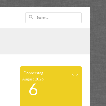
Donnerstag
August
2026
6