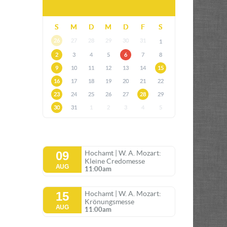
S
M
D
M
D
F
S
26
27
28
29
30
31
1
2
3
4
5
6
7
8
9
10
11
12
13
14
15
16
17
18
19
20
21
22
23
24
25
26
27
28
29
30
31
1
2
3
4
5
09
Hochamt | W. A. Mozart:
Kleine Credomesse
AUG
11:00am
15
Hochamt | W. A. Mozart:
Krönungsmesse
AUG
11:00am