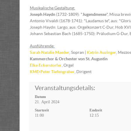
Musikalische Gestaltun
g
:
Joseph Haydn
(1732-1809): "
Jugendmesse
", Missa brevi
Antonio Vivaldi (1678-1741): "Laudamus te", aus: "Glor
Joseph Haydn: Largo, aus: Orgelkonzert C-Dur, Hob XVII
Johann Sebastian Bach (1685-1750): Präludium G-Dur
Ausführende:
Sarah Natalie Maeder
, Sopran |
Katrin Auzinger
, Mezzo
Kammerchor & Orchester von St. Augustin
Elke Eckerstorfer
, Orgel
KMD Peter Tiefengraber
, Dirigent
Veranstaltungsdetails:
Datum
21. April 2024
Startzeit
Endzeit
11:00
12:15