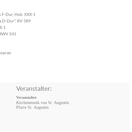
s F-Dur, Hob. XXII:1
ia D-Dur", RV 589
I:1
, BWV 541
sopran
Veranstalter:
Veranstalter
Kirchenmusik von St. Augustin
Pfarre St. Augustin