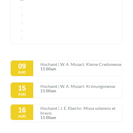
1
2
3
4
5
09
Hochamt | W. A. Mozart: Kleine Credomesse
11:00am
AUG
15
Hochamt | W. A. Mozart: Krönungsmesse
11:00am
AUG
16
Hochamt | J. E. Eberlin: Missa solemnis et
brevis
AUG
11:00am