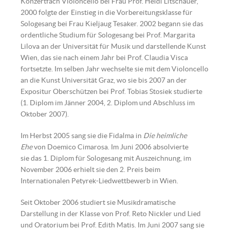
Konzertfach Violoncello bei Frau Prof. Heidi Litschauer,
2000 folgte der Einstieg in die Vorbereitungsklasse für
Sologesang bei Frau Kieljaug Tesaker. 2002 begann sie das
ordentliche Studium für Sologesang bei Prof. Margarita
Lilova an der Universität für Musik und darstellende Kunst
Wien, das sie nach einem Jahr bei Prof. Claudia Visca
fortsetzte. Im selben Jahr wechselte sie mit dem Violoncello
an die Kunst Universität Graz, wo sie bis 2007 an der
Expositur Oberschützen bei Prof. Tobias Stosiek studierte
(1. Diplom im Jänner 2004, 2. Diplom und Abschluss im
Oktober 2007).
Im Herbst 2005 sang sie die Fidalma in
Die heimliche
Ehe
von Doemico Cimarosa. Im Juni 2006 absolvierte
sie das 1. Diplom für Sologesang mit Auszeichnung, im
November 2006 erhielt sie den 2. Preis beim
Internationalen Petyrek-Liedwettbewerb in Wien.
Seit Oktober 2006 studiert sie Musikdramatische
Darstellung in der Klasse von Prof. Reto Nickler und Lied
und Oratorium bei Prof. Edith Matis. Im Juni 2007 sang sie