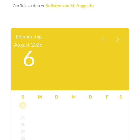
Zurück zu den ⇒
Solisten von St. Augustin
Donnerstag
August
2026
6
S
M
D
M
D
F
S
26
27
28
29
30