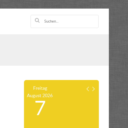
Freitag
August
2026
7