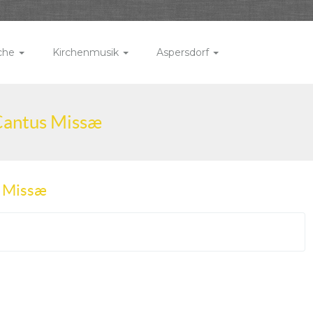
rche
Kirchenmusik
Aspersdorf
 Cantus Missæ
s Missæ