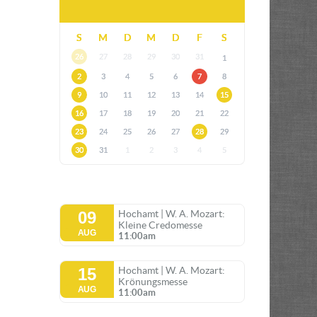
S
M
D
M
D
F
S
26
27
28
29
30
31
1
2
3
4
5
6
7
8
9
10
11
12
13
14
15
16
17
18
19
20
21
22
23
24
25
26
27
28
29
30
31
1
2
3
4
5
09
Hochamt | W. A. Mozart:
Kleine Credomesse
AUG
11:00am
15
Hochamt | W. A. Mozart:
Krönungsmesse
AUG
11:00am