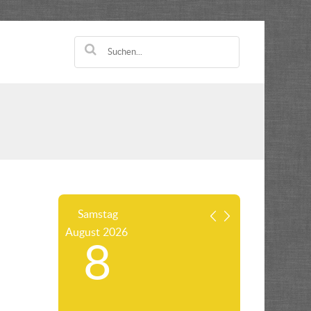
Samstag
August
2026
8