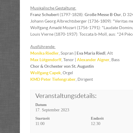
Musikalische Gestaltun
g
:
Franz Schubert
(1797-1828):
Große Messe B-Dur
, D 32
Johann Georg Albrechtsberger (1736-1809): "Veritas m
Wolfgang Amadé Mozart (1756-1791): "Laudate Dominum
Louis Vierne (1870-1937): Toccata b-Moll, aus: "24 Pièces
Ausführende:
Monika Riedler
, Sopran
| Eva M
aria Riedl
, Alt
Max Lütgendorff
, Tenor |
Alexander Aigner
, Bass
Chor & Orchester von St. Augustin
Wolfgang Capek
, Orgel
KMD Peter Tiefengraber
, Dirigent
Veranstaltungsdetails:
Datum
17. September 2023
Startzeit
Endzeit
11:00
12:30