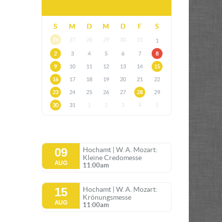
S
M
D
M
D
F
S
26
27
28
29
30
31
1
2
3
4
5
6
7
8
9
10
11
12
13
14
15
16
17
18
19
20
21
22
23
24
25
26
27
28
29
30
31
1
2
3
4
5
09
Hochamt | W. A. Mozart:
Kleine Credomesse
AUG
11:00am
15
Hochamt | W. A. Mozart:
Krönungsmesse
AUG
11:00am