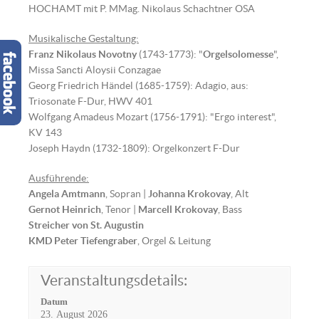
HOCHAMT mit P. MMag. Nikolaus Schachtner OSA
Musikalische Gestaltung:
Franz Nikolaus Novotny
(1743-1773): "
Orgelsolomesse
",
Missa Sancti Aloysii Conzagae
Georg Friedrich Händel (1685-1759): Adagio, aus:
Triosonate F-Dur, HWV 401
Wolfgang Amadeus Mozart (1756-1791): "Ergo interest",
KV 143
Joseph Haydn (1732-1809): Orgelkonzert F-Dur
Ausführende:
Angela Amtmann
, Sopran |
Johanna Krokovay
, Alt
Gernot Heinrich
, Tenor |
Marcell Krokovay
, Bass
Streicher von St. Augustin
KMD Peter Tiefengraber
, Orgel & Leitung
Veranstaltungsdetails:
Datum
23. August 2026