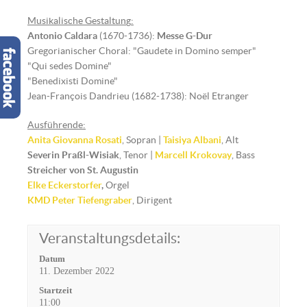
Musikalische Gestaltun
g
:
Antonio Caldara
(1670-1736):
Messe G-Dur
Gregorianischer Choral: "Gaudete in Domino semper"
"Qui sedes Domine"
"Benedixisti Domine"
Jean-François Dandrieu (1682-1738): Noël Etranger
Ausführende:
Anita Giovanna Rosati
, Sopran |
Taisiya Albani
, Alt
Severin Praßl-Wisiak
, Tenor |
Marcell Krokovay
, Bass
Streicher von St. Augustin
Elke Eckerstorfer
,
Orgel
KMD
Peter Tiefengraber
, Dirigent
Veranstaltungsdetails:
Datum
11. Dezember 2022
Startzeit
11:00