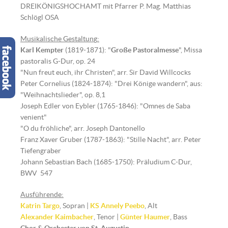
DREIKÖNIGSHOCHAMT mit Pfarrer P. Mag. Matthias
Schlögl OSA
Musikalische Gestaltun
g
:
Karl Kempter
(1819-1871): "
Große Pastoralmesse
", Missa
pastoralis G-Dur, op. 24
"Nun freut euch, ihr Christen", arr. Sir David Willcocks
Peter Cornelius (1824-1874): "Drei Könige wandern", aus:
"Weihnachtslieder", op. 8,1
Joseph Edler von Eybler (1765-1846): "Omnes de Saba
venient"
"O du fröhliche", arr. Joseph Dantonello
Franz Xaver Gruber (1787-1863): "Stille Nacht", arr. Peter
Tiefengraber
Johann Sebastian Bach (1685-1750): Präludium C-Dur,
BWV 547
Ausführende:
Katrin Targo
, Sopran |
KS Annely Peebo
, Alt
Alexander Kaimbacher
, Tenor |
Günter Haumer
, Bass