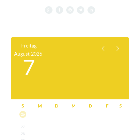
Freitag
August
2026
7
S
M
D
M
D
F
S
26
27
28