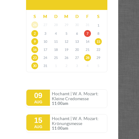
S
M
D
M
D
F
S
26
27
28
29
30
31
1
2
3
4
5
6
7
8
9
10
11
12
13
14
15
16
17
18
19
20
21
22
23
24
25
26
27
28
29
30
31
1
2
3
4
5
09
Hochamt | W. A. Mozart:
Kleine Credomesse
AUG
11:00am
15
Hochamt | W. A. Mozart:
Krönungsmesse
AUG
11:00am