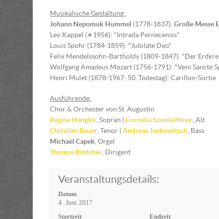
Musikalische Gestaltun
g
:
Johann Nepomuk Hummel
(1778-1837):
Große Messe 
Leo Kappel (∗1956): "Intrada Pernecensis"
Louis Spohr (1784-1859): "Jubilate Deo"
Felix Mendelssohn-Bartholdy (1809-1847): "Der Erdkreis 
Wolfgang Amadeus Mozart (1756-1791): "Veni Sancte Sp
Henri Mulet (1878-1967; 50. Todestag): Carillon-Sortie
Ausführende:
Chor & Orchester von St. Augustin
Regine Hangler
, Sopran |
Cornelia Sonnleithner
, Alt
Christian Bauer
, Tenor |
Andreas Jankowitsch
, Bass
Michael Capek
, Orgel
Thomas Böttcher
, Dirigent
Veranstaltungsdetails:
Datum
4. Juni 2017
Startzeit
Endzeit