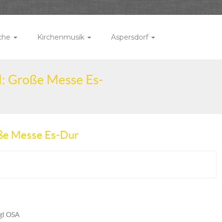
rche
Kirchenmusik
Aspersdorf
l: Große Messe Es-
oße Messe Es-Dur
gl OSA