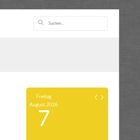
Freitag
August
2026
7