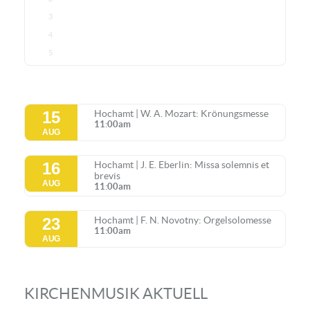
3
4
5
15
Hochamt | W. A. Mozart: Krönungsmesse
11:00am
AUG
16
Hochamt | J. E. Eberlin: Missa solemnis et
brevis
AUG
11:00am
23
Hochamt | F. N. Novotny: Orgelsolomesse
11:00am
AUG
KIRCHENMUSIK AKTUELL