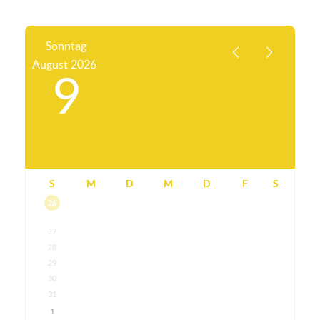
Sonntag
August
2026
9
S
M
D
M
D
F
S
26
27
28
29
30
31
1