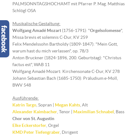
PALMSONNTAGSHOCHAMT mit Pfarrer P. Mag. Matthias
Schlögl OSA
Musikalische Gestaltun
g
:
Wolfgang Amadé Mozart
(1756-1791): "
Orgelsolomesse
",
Missa brevis et solemnis C-Dur, KV 259
Felix Mendelssohn Bartholdy (1809-1847): "Mein Gott,
warum hast du mich verlassen", op. 78/3
Anton Bruckner (1824-1896, 200. Geburtstag): "Christus
factus est", WAB 11
Wolfgang Amadé Mozart: Kirchensonate C-Dur, KV 278
Johann Sebastian Bach (1685-1750): Präludium e-Moll,
BWV 548
Ausführende:
Katrin Targo
, Sopran |
Megan Kahts
, Alt
Alexander Kaimbacher
, Tenor |
Maximilian Schnabel
, Bass
Chor von St. Augustin
Elke Eckerstorfer
, Orgel
KMD Peter Tiefengraber
, Dirigent