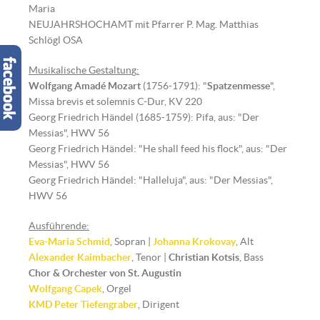
Maria
NEUJAHRSHOCHAMT mit Pfarrer P. Mag. Matthias
Schlögl OSA
Musikalische Gestaltun
g
:
Wolfgang Amadé Mozart
(1756-1791): "
Spatzenmesse
",
Missa brevis et solemnis C-Dur, KV 220
Georg Friedrich Händel (1685-1759): Pifa, aus: "Der
Messias", HWV 56
Georg Friedrich Händel: "He shall feed his flock", aus: "Der
Messias", HWV 56
Georg Friedrich Händel: "Halleluja", aus: "Der Messias",
HWV 56
Ausführende:
Eva-Maria Schmid
, Sopran |
Johanna Krokovay
, Alt
Alexander Kaimbacher
, Tenor |
Christian Kotsis
, Bass
Chor & Orchester von St. Augustin
Wolfgang Capek
, Orgel
KMD Peter Tiefengraber
, Dirigent