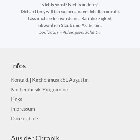
Nichts sonst? Nichts anderes!
Dich, o Herr, will ich suchen, indem ich dich anrufe.
Lass mich reden von deiner Barmherzigkeit,
obwohl ich Staub und Asche bin.
Soliloquia – Alleingespräche 1,7
Infos
Kontakt | Kirchenmusik St. Augustin
Kirchenmusik-Programme
Links
Impressum
Datenschutz
Aus der Chronik