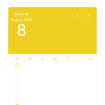
Samstag
August
2026
8
S
M
D
M
D
F
S
26
27
28
29
30
31
1