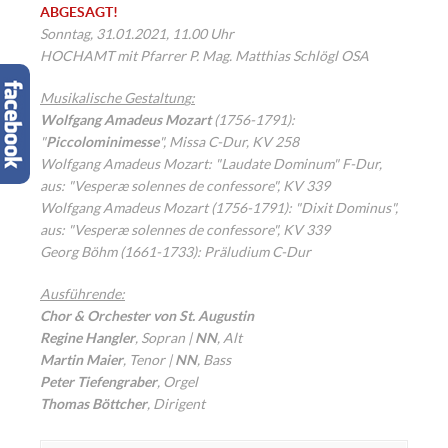
ABGESAGT!
Sonntag, 31.01.2021, 11.00 Uhr
HOCHAMT mit Pfarrer P. Mag. Matthias Schlögl OSA
Musikalische Gestaltun
g
:
Wolfgang Amadeus Mozart
(1756-1791):
"
Piccolominimesse
", Missa C-Dur, KV 258
Wolfgang Amadeus Mozart: "Laudate Dominum" F-Dur,
aus: "Vesperæ solennes de confessore", KV 339
Wolfgang Amadeus Mozart (1756-1791): "Dixit Dominus",
aus: "Vesperæ solennes de confessore", KV 339
Georg Böhm (1661-1733): Präludium C-Dur
Ausführende:
Chor & Orchester von St. Augustin
Regine Hangler
, Sopran |
NN
, Alt
Martin Maier
, Tenor |
NN
, Bass
Peter Tiefengraber
, Orgel
Thomas Böttcher
, Dirigent