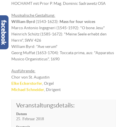
HOCHAMT mit Prior P. Mag. Dominic Sadrawetz OSA
Musikalische Gestaltun
g
:
William Byrd
(1543-1623):
Mass for four voices
Marco Antonio Ingegneri (1545-1592): "O bone Jesu"
Heinrich Schütz (1585-1672): "Meine Seele erhebt den
Herrn", SWV 426
William Byrd: "Ave verum"
Georg Muffat (1653-1704): Toccata prima, aus: "Apparatus
Musico Organisticus", 1690
Ausführende:
Chor von St. Augustin
Elke Eckerstorfer
, Orgel
Michael Schneider
, Dirigent
Veranstaltungsdetails:
Datum
25. Februar 2018
Startzeit