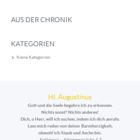
AUS DER CHRONIK
KATEGORIEN
Keine Kategorien
Hl. Augustinus
Gott und die Seele begehre ich zu erkennen.
Nichts sonst? Nichts anderes!
Dich, o Herr, will ich suchen, indem ich dich anrufe.
Lass mich reden von deiner Barmherzigkeit,
obwohl ich Staub und Asche bin.
Soliloquia – Alleingespräche 1,7