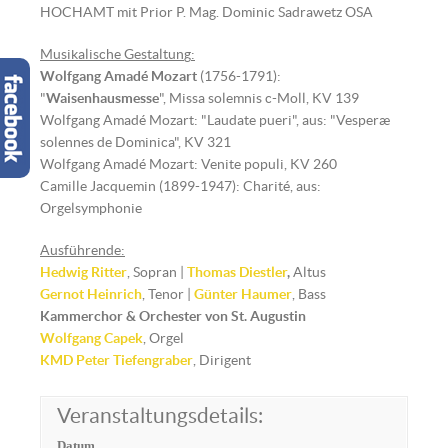
HOCHAMT mit Prior P. Mag. Dominic Sadrawetz OSA
Musikalische Gestaltun
g
:
Wolfgang Amadé Mozart
(1756-1791):
"
Waisenhausmesse
", Missa solemnis c-Moll, KV 139
Wolfgang Amadé Mozart: "Laudate pueri", aus: "Vesperæ
solennes de Dominica", KV 321
Wolfgang Amadé Mozart: Venite populi, KV 260
Camille Jacquemin (1899-1947): Charité, aus:
Orgelsymphonie
Ausführende:
Hedwig Ritter
, Sopran |
Thomas Diestler
,
Altus
Gernot Heinrich
, Tenor |
Günter Haumer
, Bass
Kammerchor & Orchester von St. Augustin
Wolfgang Capek
, Orgel
KMD Peter Tiefengraber
, Dirigent
Veranstaltungsdetails:
Datum