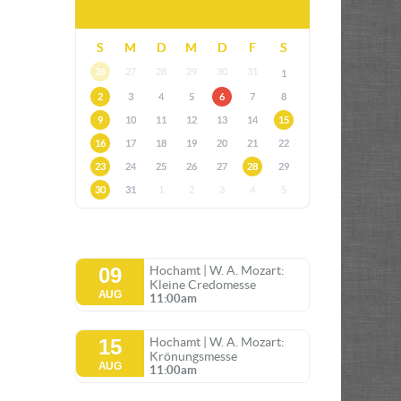
S
M
D
M
D
F
S
26
27
28
29
30
31
1
2
3
4
5
6
7
8
9
10
11
12
13
14
15
16
17
18
19
20
21
22
23
24
25
26
27
28
29
30
31
1
2
3
4
5
09
Hochamt | W. A. Mozart:
Kleine Credomesse
AUG
11:00am
15
Hochamt | W. A. Mozart:
Krönungsmesse
AUG
11:00am