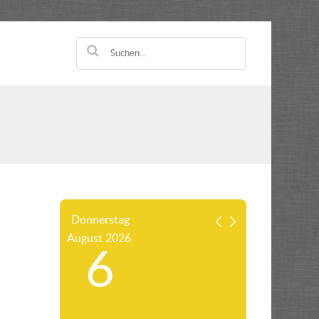
Donnerstag
August
2026
6