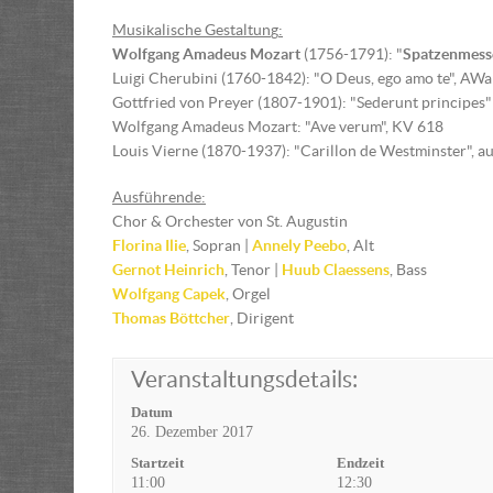
Musikalische Gestaltun
g
:
Wolfgang Amadeus Mozart
(1756-1791): "
Spatzenmess
Luigi Cherubini (1760-1842): "O Deus, ego amo te", AW
Gottfried von Preyer (1807-1901): "Sederunt principes" 
Wolfgang Amadeus Mozart: "Ave verum", KV 618
Louis Vierne (1870-1937): "Carillon de Westminster", aus:
Ausführende:
Chor & Orchester von St. Augustin
Florina Ilie
, Sopran |
Annely Peebo
, Alt
Gernot Heinrich
, Tenor |
Huub Claessens
, Bass
Wolfgang Capek
, Orgel
Thomas Böttcher
, Dirigent
Veranstaltungsdetails:
Datum
26. Dezember 2017
Startzeit
Endzeit
11:00
12:30