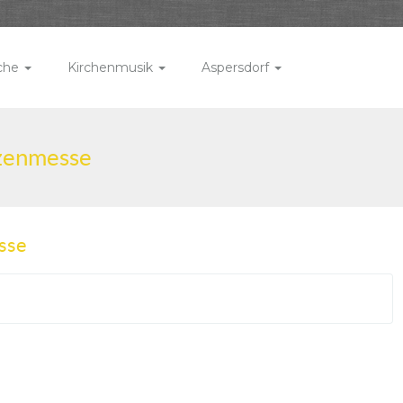
rche
Kirchenmusik
Aspersdorf
tzenmesse
sse