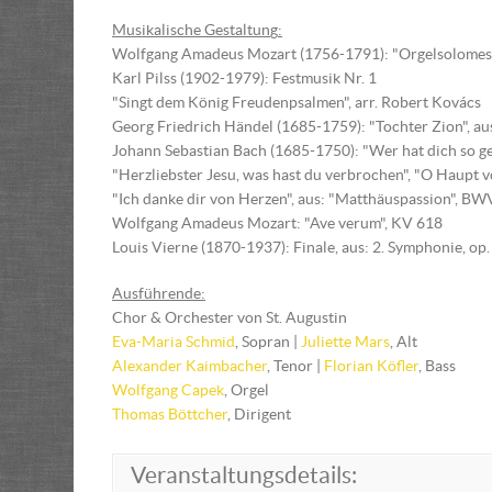
Musikalische Gestaltun
g
:
Wolfgang Amadeus Mozart (1756-1791): "Orgelsolomesse
Karl Pilss (1902-1979): Festmusik Nr. 1
"Singt dem König Freudenpsalmen", arr. Robert Kovács
Georg Friedrich Händel (1685-1759): "Tochter Zion", a
Johann Sebastian Bach (1685-1750): "Wer hat dich so g
"Herzliebster Jesu, was hast du verbrochen", "O Haupt v
"Ich danke dir von Herzen", aus: "Matthäuspassion", BW
Wolfgang Amadeus Mozart: "Ave verum", KV 618
Louis Vierne (1870-1937): Finale, aus: 2. Symphonie, op.
Ausführende:
Chor & Orchester von St. Augustin
Eva-Maria Schmid
, Sopran |
Juliette Mars
, Alt
Alexander Kaimbacher
, Tenor |
Florian Köfler
, Bass
Wolfgang Capek
, Orgel
Thomas Böttcher
, Dirigent
Veranstaltungsdetails: