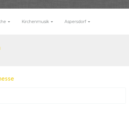
rche
Kirchenmusik
Aspersdorf
n
messe