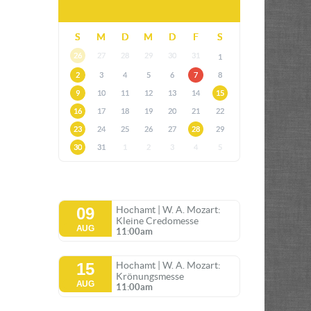
S
M
D
M
D
F
S
26
27
28
29
30
31
1
2
3
4
5
6
7
8
9
10
11
12
13
14
15
16
17
18
19
20
21
22
23
24
25
26
27
28
29
30
31
1
2
3
4
5
09
Hochamt | W. A. Mozart:
Kleine Credomesse
AUG
11:00am
15
Hochamt | W. A. Mozart:
Krönungsmesse
AUG
11:00am