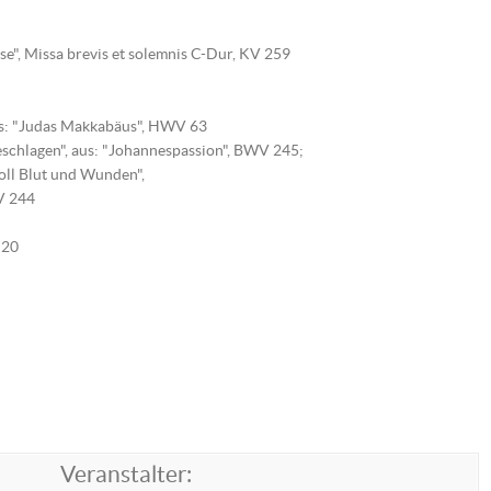
", Missa brevis et solemnis C-Dur, KV 259
us: "Judas Makkabäus", HWV 63
eschlagen", aus: "Johannespassion", BWV 245;
oll Blut und Wunden",
V 244
 20
Veranstalter: