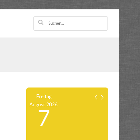
Freitag
August
2026
7