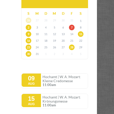
S
M
D
M
D
F
S
26
27
28
29
30
31
1
2
3
4
5
6
7
8
9
10
11
12
13
14
15
16
17
18
19
20
21
22
23
24
25
26
27
28
29
30
31
1
2
3
4
5
09
Hochamt | W. A. Mozart:
Kleine Credomesse
AUG
11:00am
15
Hochamt | W. A. Mozart:
Krönungsmesse
AUG
11:00am