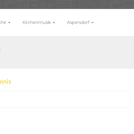
rche
Kirchenmusik
Aspersdorf
n
mnis