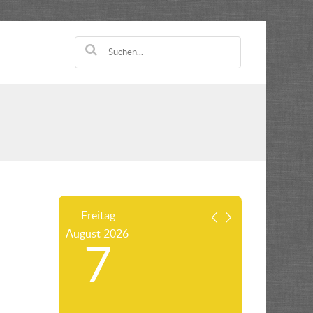
Freitag
August
2026
7