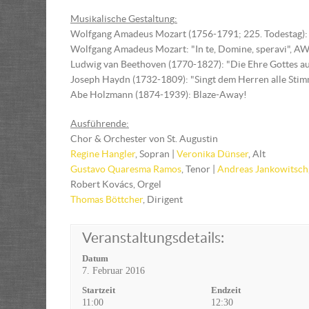
Musikalische Gestaltun
g
:
Wolfgang Amadeus Mozart (1756-1791; 225. Todestag):
Wolfgang Amadeus Mozart: "In te, Domine, speravi", AWa 
Ludwig van Beethoven (1770-1827): "Die Ehre Gottes au
Joseph Haydn (1732-1809): "Singt dem Herren alle Stimm
Abe Holzmann (1874-1939): Blaze-Away!
Ausführende:
Chor & Orchester von St. Augustin
Regine Hangler
, Sopran |
Veronika Dünser
, Alt
Gustavo Quaresma Ramos
, Tenor |
Andreas Jankowitsch
Robert Kovács, Orgel
Thomas Böttcher
, Dirigent
Veranstaltungsdetails:
Datum
7. Februar 2016
Startzeit
Endzeit
11:00
12:30