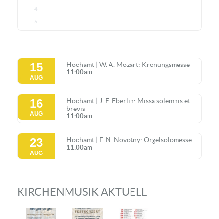
4
5
15
Hochamt | W. A. Mozart: Krönungsmesse
11:00am
AUG
16
Hochamt | J. E. Eberlin: Missa solemnis et
brevis
AUG
11:00am
23
Hochamt | F. N. Novotny: Orgelsolomesse
11:00am
AUG
KIRCHENMUSIK AKTUELL