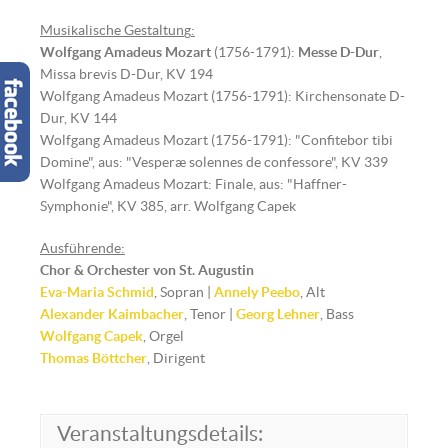
Musikalische Gestaltun
g
:
Wolfgang Amadeus Mozart
(1756-1791):
Messe D-Dur
,
Missa brevis D-Dur, KV 194
Wolfgang Amadeus Mozart (1756-1791): Kirchensonate D-
Dur, KV 144
Wolfgang Amadeus Mozart (1756-1791): "Confitebor tibi
Domine", aus: "Vesperæ solennes de confessore", KV 339
Wolfgang Amadeus Mozart: Finale, aus: "Haffner-
Symphonie", KV 385, arr. Wolfgang Capek
Ausführende:
Chor & Orchester von St. Augustin
Eva-Maria Schmid
, Sopran |
Annely Peebo
, Alt
Alexander Kaimbacher
, Tenor |
Georg Lehner
, Bass
Wolfgang Capek
, Orgel
Thomas Böttcher
, Dirigent
Veranstaltungsdetails: