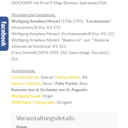
HOCHAMT mit Prior P. Mag. Dominic Sadrawetz OSA
Musikalische Gestaltun
g
:
Wolfgang Amadeus Mozart
(1756-1791): "
Loretomesse
",
Missa brevis B-Dur, KV 275
Wolfgang Amadeus Mozart: Kirchensonate B-Dur, KV 212
Wolfgang Amadeus Mozart: "Beatus vir", aus: "Vesperæ
solennes de Dominica", KV 321
Franz Schmidt (1874-1939, 150. Geburtstag): Toccata C-
Dur
Ausführende:
Cornelia Horak
, Sopran |
Taisiya Albani
, Alt
Gernot Heinrich
, Tenor |
Felix Pacher
, Bass
Kammerchor & Orchester von St. Augustin
Wolfgang Capek
, Orgel
KMD Peter Tiefengraber
, Dirigent
Veranstaltungsdetails:
Datum