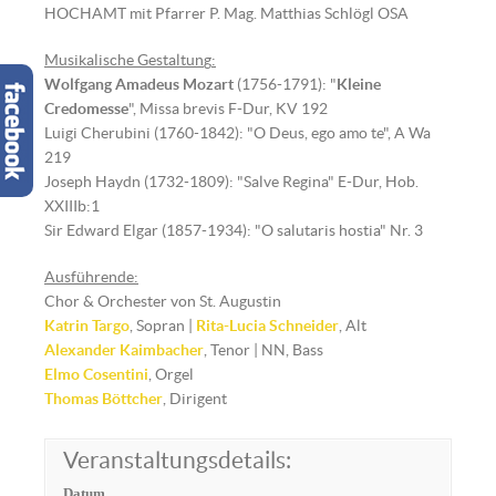
HOCHAMT mit Pfarrer P. Mag. Matthias Schlögl OSA
Musikalische Gestaltun
g
:
Wolfgang Amadeus Mozart
(1756-1791): "
Kleine
Credomesse
", Missa brevis F-Dur, KV 192
Luigi Cherubini (1760-1842): "O Deus, ego amo te", A Wa
219
Joseph Haydn (1732-1809): "Salve Regina" E-Dur, Hob.
XXIIIb:1
Sir Edward Elgar (1857-1934): "O salutaris hostia" Nr. 3
Ausführende:
Chor & Orchester von St. Augustin
Katrin Targo
, Sopran |
Rita-Lucia Schneider
, Alt
Alexander Kaimbacher
, Tenor | NN, Bass
Elmo Cosentini
, Orgel
Thomas Böttcher
, Dirigent
Veranstaltungsdetails:
Datum