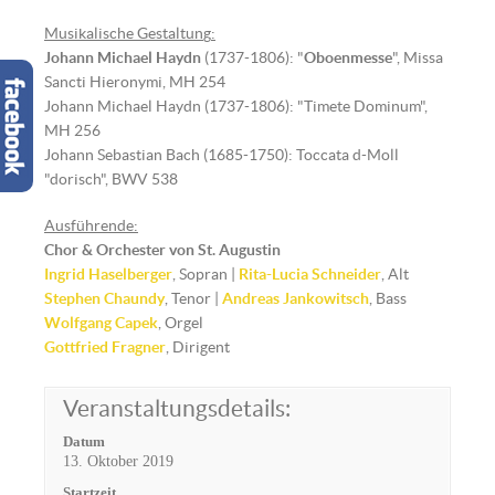
Musikalische Gestaltun
g
:
Johann Michael Haydn
(1737-1806): "
Oboenmesse
", Missa
Sancti Hieronymi, MH 254
Johann Michael Haydn (1737-1806): "Timete Dominum",
MH 256
Johann Sebastian Bach (1685-1750): Toccata d-Moll
"dorisch", BWV 538
Ausführende:
Chor & Orchester von St. Augustin
Ingrid Haselberger
, Sopran |
Rita-Lucia Schneider
, Alt
Stephen Chaundy
, Tenor |
Andreas Jankowitsch
, Bass
Wolfgang Capek
, Orgel
Gottfried Fragner
, Dirigent
Veranstaltungsdetails:
Datum
13. Oktober 2019
Startzeit